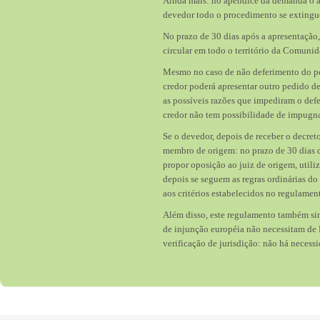
Ainda mais: no apêndice da demanda o au
devedor todo o procedimento se extingu
No prazo de 30 dias após a apresentação
circular em todo o território da Comuni
Mesmo no caso de não deferimento do ped
credor poderá apresentar outro pedido de
as possíveis razões que impediram o defe
credor não tem possibilidade de impugnar
Se o devedor, depois de receber o decret
membro de origem: no prazo de 30 dias d
propor oposição ao juiz de origem, util
depois se seguem as regras ordinárias do
aos critérios estabelecidos no regulame
Além disso, este regulamento também sim
de injunção européia não necessitam de 
verificação de jurisdição: não há necess